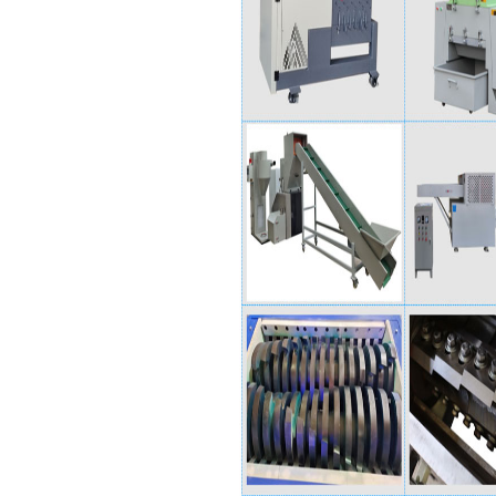
🗂️1.大型办公碎纸机